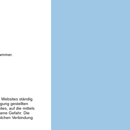
kammer.
n Websites ständig.
ügung gestellten
es, auf die mittels
gene Gefahr. Die
solchen Verbindung