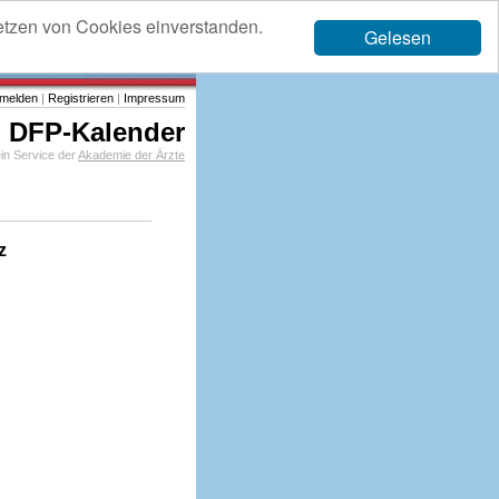
etzen von Cookies einverstanden.
Gelesen
melden
|
Registrieren
|
Impressum
DFP-Kalender
in Service der
Akademie der Ärzte
z