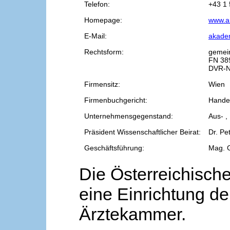
Telefon:
+43 1 
Homepage:
www.a
E-Mail:
akade
Rechtsform:
gemei
FN 38
DVR-N
Firmensitz:
Wien
Firmenbuchgericht:
Handel
Unternehmensgegenstand:
Aus- ,
Präsident Wissenschaftlicher Beirat:
Dr. Pe
Geschäftsführung:
Mag. 
Die Österreichische
eine Einrichtung de
Ärztekammer.