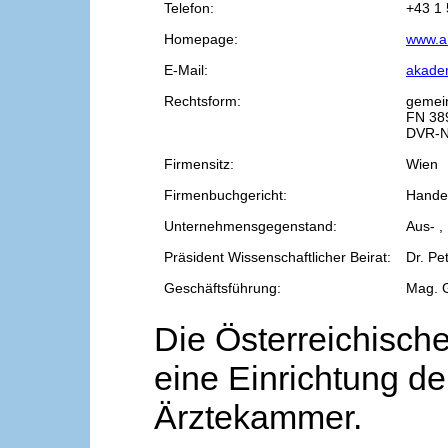
Telefon:
+43 1 
Homepage:
www.a
E-Mail:
akade
Rechtsform:
gemei
FN 38
DVR-N
Firmensitz:
Wien
Firmenbuchgericht:
Handel
Unternehmensgegenstand:
Aus- ,
Präsident Wissenschaftlicher Beirat:
Dr. Pe
Geschäftsführung:
Mag. 
Die Österreichische
eine Einrichtung de
Ärztekammer.