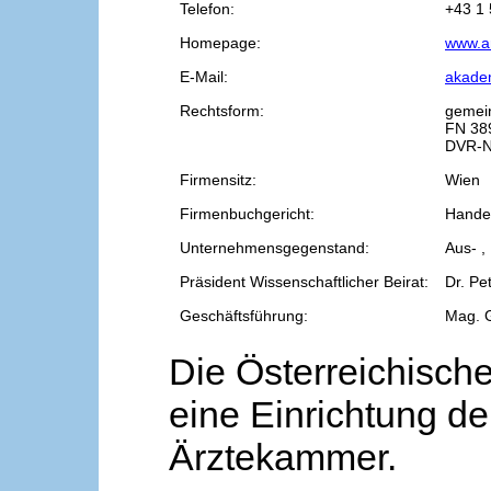
Telefon:
+43 1 
Homepage:
www.a
E-Mail:
akade
Rechtsform:
gemei
FN 38
DVR-N
Firmensitz:
Wien
Firmenbuchgericht:
Handel
Unternehmensgegenstand:
Aus- ,
Präsident Wissenschaftlicher Beirat:
Dr. Pe
Geschäftsführung:
Mag. 
Die Österreichische
eine Einrichtung de
Ärztekammer.