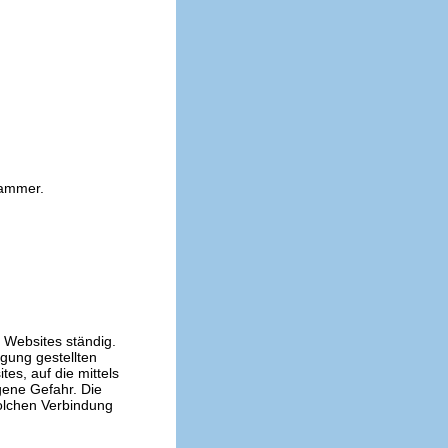
kammer.
n Websites ständig.
ügung gestellten
es, auf die mittels
gene Gefahr. Die
solchen Verbindung