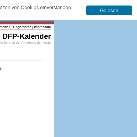
etzen von Cookies einverstanden.
Gelesen
melden
|
Registrieren
|
Impressum
DFP-Kalender
in Service der
Akademie der Ärzte
z