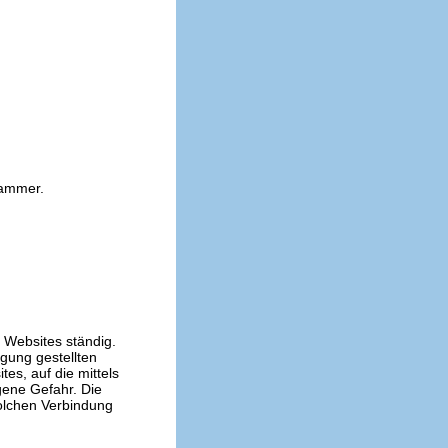
kammer.
n Websites ständig.
ügung gestellten
es, auf die mittels
gene Gefahr. Die
solchen Verbindung