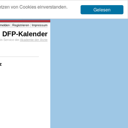
etzen von Cookies einverstanden.
Gelesen
melden
|
Registrieren
|
Impressum
DFP-Kalender
in Service der
Akademie der Ärzte
z