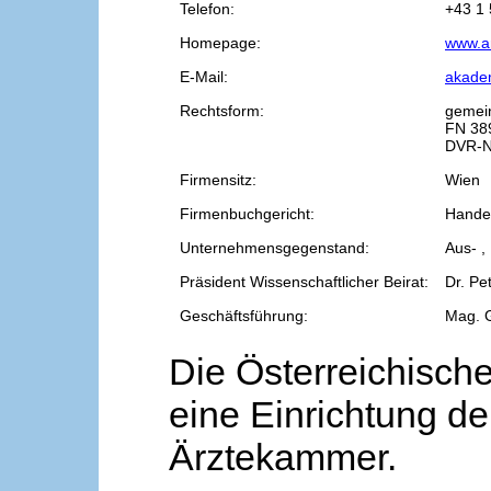
Telefon:
+43 1 
Homepage:
www.a
E-Mail:
akade
Rechtsform:
gemei
FN 38
DVR-N
Firmensitz:
Wien
Firmenbuchgericht:
Handel
Unternehmensgegenstand:
Aus- ,
Präsident Wissenschaftlicher Beirat:
Dr. Pe
Geschäftsführung:
Mag. 
Die Österreichische
eine Einrichtung de
Ärztekammer.