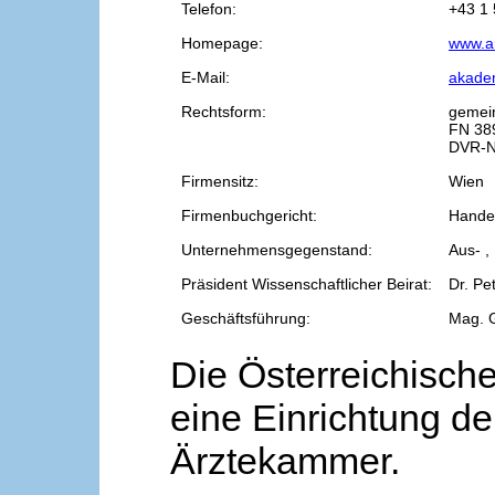
Telefon:
+43 1 
Homepage:
www.a
E-Mail:
akade
Rechtsform:
gemei
FN 38
DVR-N
Firmensitz:
Wien
Firmenbuchgericht:
Handel
Unternehmensgegenstand:
Aus- ,
Präsident Wissenschaftlicher Beirat:
Dr. Pe
Geschäftsführung:
Mag. 
Die Österreichische
eine Einrichtung de
Ärztekammer.