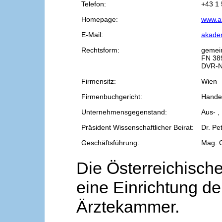
Telefon:
+43 1 
Homepage:
www.a
E-Mail:
akade
Rechtsform:
gemei
FN 38
DVR-N
Firmensitz:
Wien
Firmenbuchgericht:
Handel
Unternehmensgegenstand:
Aus- ,
Präsident Wissenschaftlicher Beirat:
Dr. Pe
Geschäftsführung:
Mag. 
Die Österreichische
eine Einrichtung de
Ärztekammer.