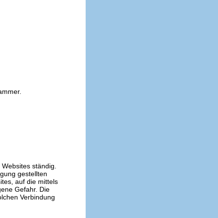
kammer.
n Websites ständig.
ügung gestellten
es, auf die mittels
gene Gefahr. Die
solchen Verbindung