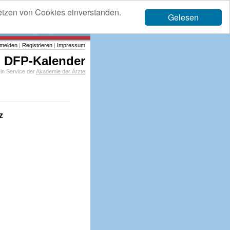
etzen von Cookies einverstanden.
Gelesen
melden
|
Registrieren
|
Impressum
DFP-Kalender
in Service der
Akademie der Ärzte
z