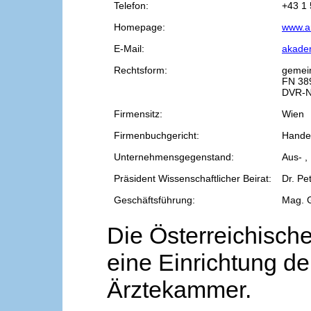
Telefon:
+43 1 
Homepage:
www.a
E-Mail:
akade
Rechtsform:
gemei
FN 38
DVR-N
Firmensitz:
Wien
Firmenbuchgericht:
Handel
Unternehmensgegenstand:
Aus- ,
Präsident Wissenschaftlicher Beirat:
Dr. Pe
Geschäftsführung:
Mag. 
Die Österreichische
eine Einrichtung de
Ärztekammer.