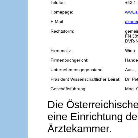
Telefon:
+43 1 
Homepage:
www.a
E-Mail:
akade
Rechtsform:
gemei
FN 38
DVR-N
Firmensitz:
Wien
Firmenbuchgericht:
Handel
Unternehmensgegenstand:
Aus- ,
Präsident Wissenschaftlicher Beirat:
Dr. Pe
Geschäftsführung:
Mag. 
Die Österreichische
eine Einrichtung de
Ärztekammer.