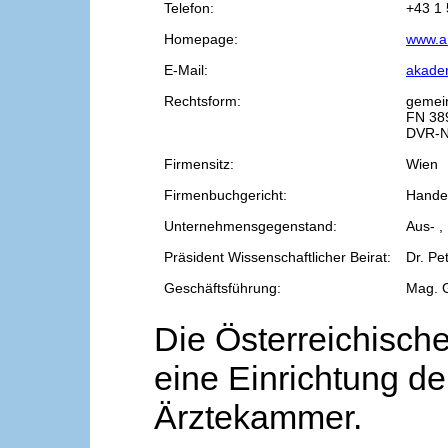
Telefon:
+43 1 
Homepage:
www.a
E-Mail:
akade
Rechtsform:
gemei
FN 38
DVR-N
Firmensitz:
Wien
Firmenbuchgericht:
Handel
Unternehmensgegenstand:
Aus- ,
Präsident Wissenschaftlicher Beirat:
Dr. Pe
Geschäftsführung:
Mag. 
Die Österreichische
eine Einrichtung de
Ärztekammer.