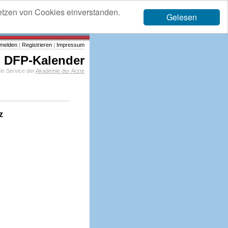
etzen von Cookies einverstanden.
Gelesen
melden
|
Registrieren
|
Impressum
DFP-Kalender
in Service der
Akademie der Ärzte
z