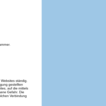
kammer.
n Websites ständig.
ügung gestellten
es, auf die mittels
gene Gefahr. Die
solchen Verbindung