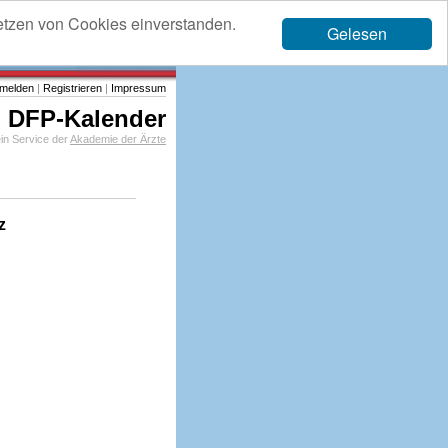
etzen von Cookies einverstanden.
Gelesen
melden
|
Registrieren
|
Impressum
DFP-Kalender
in Service der
Akademie der Ärzte
z