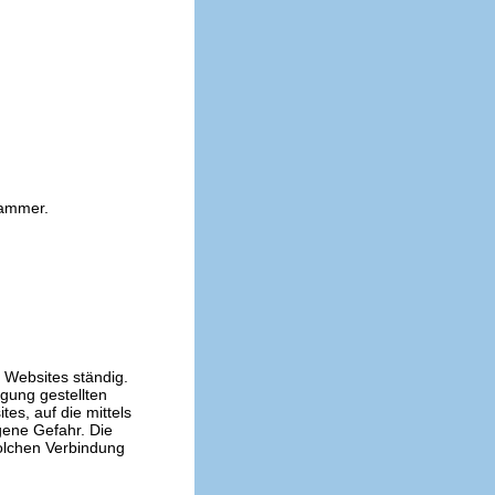
kammer.
n Websites ständig.
ügung gestellten
es, auf die mittels
gene Gefahr. Die
solchen Verbindung