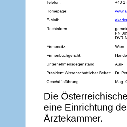
Telefon:
+43 1 
Homepage:
www.a
E-Mail:
akade
Rechtsform:
gemei
FN 38
DVR-N
Firmensitz:
Wien
Firmenbuchgericht:
Handel
Unternehmensgegenstand:
Aus- ,
Präsident Wissenschaftlicher Beirat:
Dr. Pe
Geschäftsführung:
Mag. 
Die Österreichische
eine Einrichtung de
Ärztekammer.