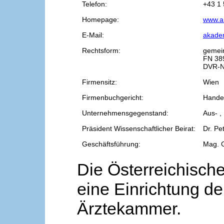
Telefon:
+43 1 
Homepage:
www.a
E-Mail:
akade
Rechtsform:
gemei
FN 38
DVR-N
Firmensitz:
Wien
Firmenbuchgericht:
Handel
Unternehmensgegenstand:
Aus- ,
Präsident Wissenschaftlicher Beirat:
Dr. Pe
Geschäftsführung:
Mag. 
Die Österreichische
eine Einrichtung de
Ärztekammer.