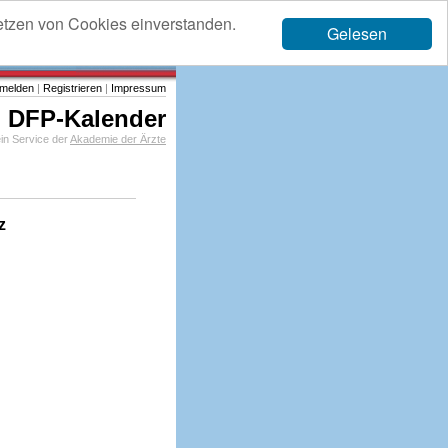
etzen von Cookies einverstanden.
Gelesen
melden
|
Registrieren
|
Impressum
DFP-Kalender
in Service der
Akademie der Ärzte
z