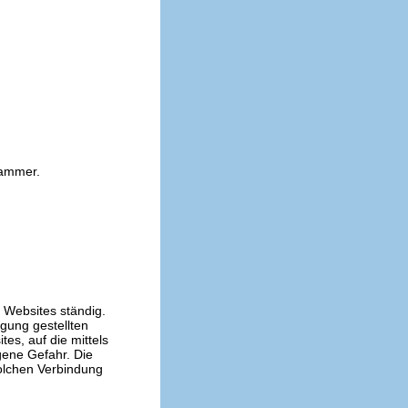
kammer.
n Websites ständig.
ügung gestellten
es, auf die mittels
gene Gefahr. Die
solchen Verbindung