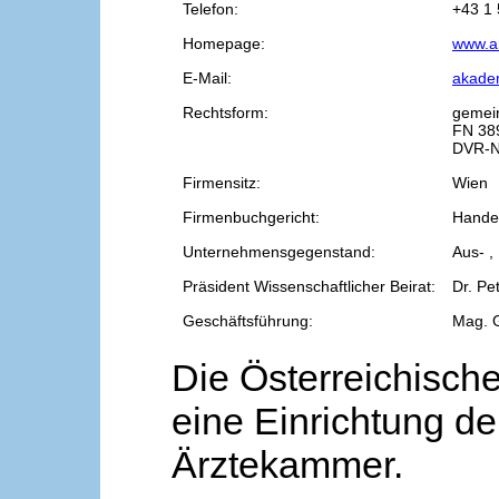
Telefon:
+43 1 
Homepage:
www.a
E-Mail:
akade
Rechtsform:
gemei
FN 38
DVR-N
Firmensitz:
Wien
Firmenbuchgericht:
Handel
Unternehmensgegenstand:
Aus- ,
Präsident Wissenschaftlicher Beirat:
Dr. Pe
Geschäftsführung:
Mag. 
Die Österreichische
eine Einrichtung de
Ärztekammer.