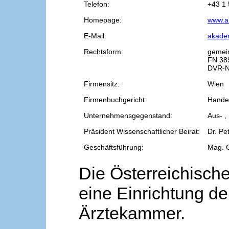
Telefon:
+43 1 
Homepage:
www.a
E-Mail:
akade
Rechtsform:
gemei
FN 38
DVR-N
Firmensitz:
Wien
Firmenbuchgericht:
Handel
Unternehmensgegenstand:
Aus- ,
Präsident Wissenschaftlicher Beirat:
Dr. Pe
Geschäftsführung:
Mag. 
Die Österreichische
eine Einrichtung de
Ärztekammer.