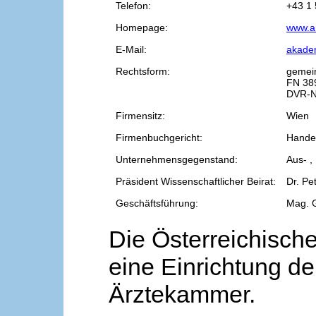
Telefon:
+43 1 
Homepage:
www.a
E-Mail:
akade
Rechtsform:
gemei
FN 38
DVR-N
Firmensitz:
Wien
Firmenbuchgericht:
Handel
Unternehmensgegenstand:
Aus- ,
Präsident Wissenschaftlicher Beirat:
Dr. Pe
Geschäftsführung:
Mag. 
Die Österreichische
eine Einrichtung de
Ärztekammer.