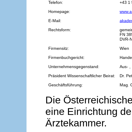
Telefon:
+43 1 
Homepage:
www.a
E-Mail:
akade
Rechtsform:
gemei
FN 38
DVR-N
Firmensitz:
Wien
Firmenbuchgericht:
Handel
Unternehmensgegenstand:
Aus- ,
Präsident Wissenschaftlicher Beirat:
Dr. Pe
Geschäftsführung:
Mag. 
Die Österreichische
eine Einrichtung de
Ärztekammer.