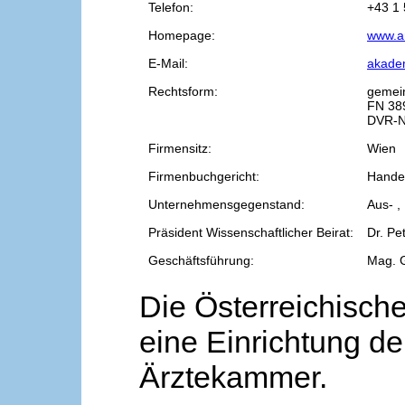
Telefon:
+43 1 
Homepage:
www.a
E-Mail:
akade
Rechtsform:
gemei
FN 38
DVR-N
Firmensitz:
Wien
Firmenbuchgericht:
Handel
Unternehmensgegenstand:
Aus- ,
Präsident Wissenschaftlicher Beirat:
Dr. Pe
Geschäftsführung:
Mag. 
Die Österreichische
eine Einrichtung de
Ärztekammer.