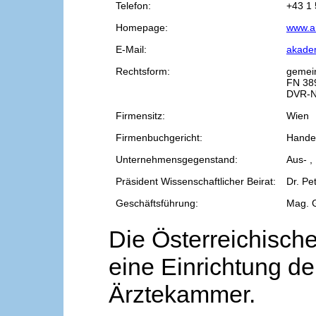
Telefon:
+43 1 
Homepage:
www.a
E-Mail:
akade
Rechtsform:
gemei
FN 38
DVR-N
Firmensitz:
Wien
Firmenbuchgericht:
Handel
Unternehmensgegenstand:
Aus- ,
Präsident Wissenschaftlicher Beirat:
Dr. Pe
Geschäftsführung:
Mag. 
Die Österreichische
eine Einrichtung de
Ärztekammer.