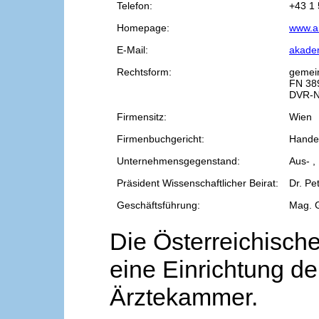
Telefon:
+43 1 
Homepage:
www.a
E-Mail:
akade
Rechtsform:
gemei
FN 38
DVR-N
Firmensitz:
Wien
Firmenbuchgericht:
Handel
Unternehmensgegenstand:
Aus- ,
Präsident Wissenschaftlicher Beirat:
Dr. Pe
Geschäftsführung:
Mag. 
Die Österreichische
eine Einrichtung de
Ärztekammer.