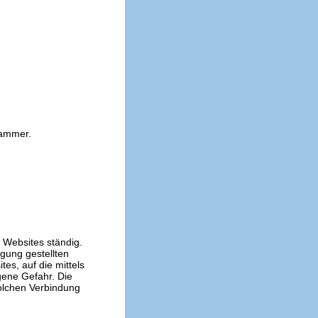
kammer.
n Websites ständig.
ügung gestellten
es, auf die mittels
gene Gefahr. Die
solchen Verbindung