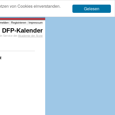
etzen von Cookies einverstanden.
Gelesen
melden
|
Registrieren
|
Impressum
DFP-Kalender
in Service der
Akademie der Ärzte
z