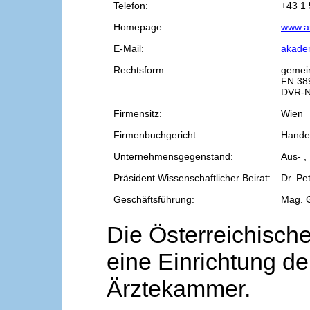
Telefon:
+43 1 
Homepage:
www.a
E-Mail:
akade
Rechtsform:
gemei
FN 38
DVR-N
Firmensitz:
Wien
Firmenbuchgericht:
Handel
Unternehmensgegenstand:
Aus- ,
Präsident Wissenschaftlicher Beirat:
Dr. Pe
Geschäftsführung:
Mag. 
Die Österreichische
eine Einrichtung de
Ärztekammer.