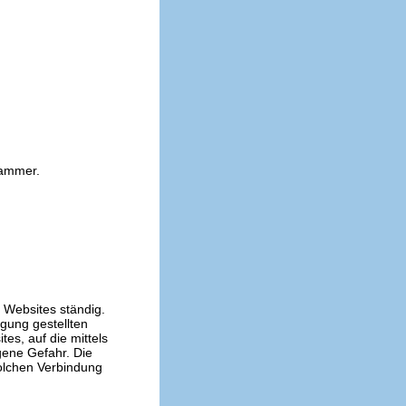
kammer.
n Websites ständig.
ügung gestellten
es, auf die mittels
gene Gefahr. Die
solchen Verbindung