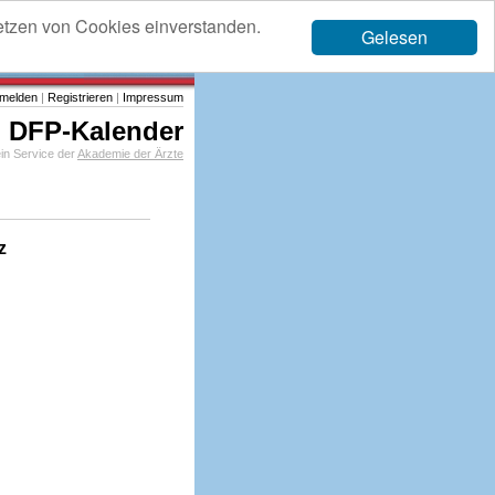
etzen von Cookies einverstanden.
Gelesen
melden
|
Registrieren
|
Impressum
DFP-Kalender
in Service der
Akademie der Ärzte
z