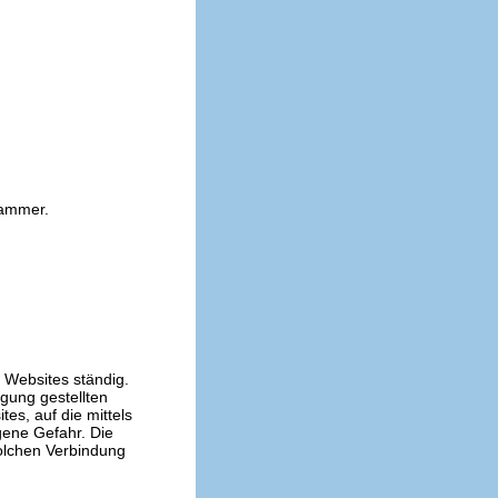
kammer.
n Websites ständig.
ügung gestellten
es, auf die mittels
gene Gefahr. Die
solchen Verbindung