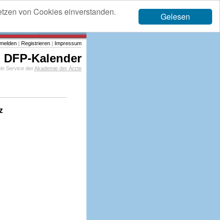
etzen von Cookies einverstanden.
Gelesen
melden
|
Registrieren
|
Impressum
DFP-Kalender
in Service der
Akademie der Ärzte
z