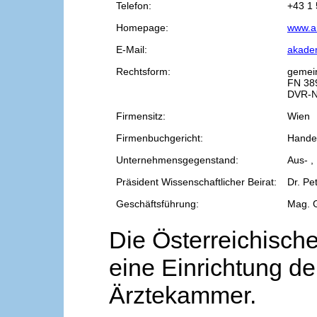
Telefon:
+43 1 
Homepage:
www.a
E-Mail:
akade
Rechtsform:
gemei
FN 38
DVR-N
Firmensitz:
Wien
Firmenbuchgericht:
Handel
Unternehmensgegenstand:
Aus- ,
Präsident Wissenschaftlicher Beirat:
Dr. Pe
Geschäftsführung:
Mag. 
Die Österreichische
eine Einrichtung de
Ärztekammer.