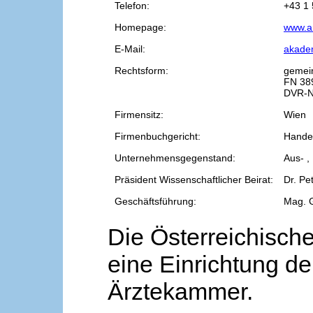
Telefon:
+43 1 
Homepage:
www.a
E-Mail:
akade
Rechtsform:
gemei
FN 38
DVR-N
Firmensitz:
Wien
Firmenbuchgericht:
Handel
Unternehmensgegenstand:
Aus- ,
Präsident Wissenschaftlicher Beirat:
Dr. Pe
Geschäftsführung:
Mag. 
Die Österreichische
eine Einrichtung de
Ärztekammer.