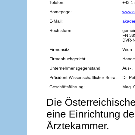
Telefon:
+43 1 
Homepage:
www.a
E-Mail:
akade
Rechtsform:
gemei
FN 38
DVR-N
Firmensitz:
Wien
Firmenbuchgericht:
Handel
Unternehmensgegenstand:
Aus- ,
Präsident Wissenschaftlicher Beirat:
Dr. Pe
Geschäftsführung:
Mag. 
Die Österreichische
eine Einrichtung de
Ärztekammer.