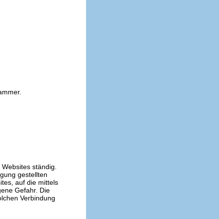
kammer.
n Websites ständig.
ügung gestellten
es, auf die mittels
gene Gefahr. Die
solchen Verbindung