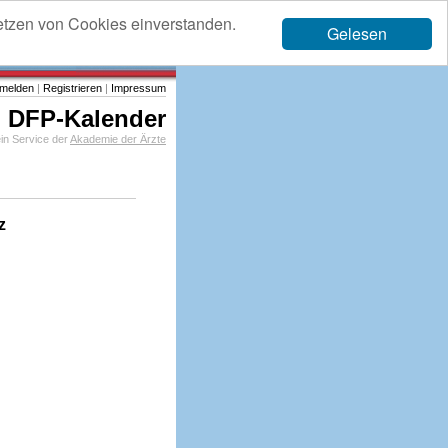
etzen von Cookies einverstanden.
Gelesen
melden
|
Registrieren
|
Impressum
DFP-Kalender
in Service der
Akademie der Ärzte
z