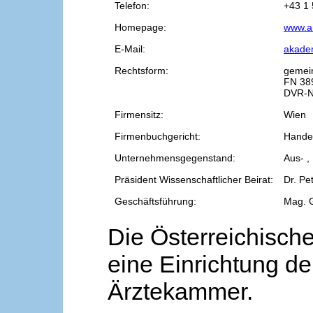
Telefon:
+43 1 
Homepage:
www.a
E-Mail:
akade
Rechtsform:
gemei
FN 38
DVR-N
Firmensitz:
Wien
Firmenbuchgericht:
Handel
Unternehmensgegenstand:
Aus- ,
Präsident Wissenschaftlicher Beirat:
Dr. Pe
Geschäftsführung:
Mag. 
Die Österreichische
eine Einrichtung de
Ärztekammer.