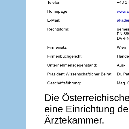
Telefon:
+43 1 
Homepage:
www.a
E-Mail:
akade
Rechtsform:
gemei
FN 38
DVR-N
Firmensitz:
Wien
Firmenbuchgericht:
Handel
Unternehmensgegenstand:
Aus- ,
Präsident Wissenschaftlicher Beirat:
Dr. Pe
Geschäftsführung:
Mag. 
Die Österreichische
eine Einrichtung de
Ärztekammer.