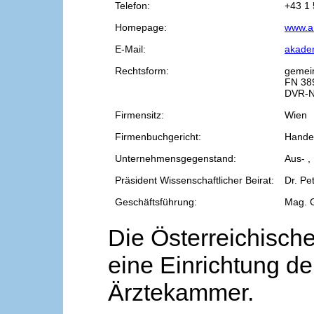
Telefon:
+43 1 
Homepage:
www.a
E-Mail:
akade
Rechtsform:
gemei
FN 38
DVR-N
Firmensitz:
Wien
Firmenbuchgericht:
Handel
Unternehmensgegenstand:
Aus- ,
Präsident Wissenschaftlicher Beirat:
Dr. Pe
Geschäftsführung:
Mag. 
Die Österreichische
eine Einrichtung de
Ärztekammer.