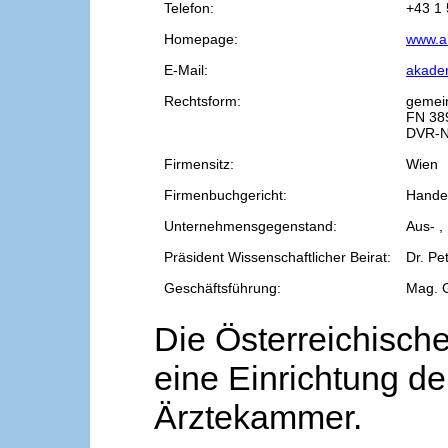
Telefon:
+43 1 
Homepage:
www.a
E-Mail:
akade
Rechtsform:
gemei
FN 38
DVR-N
Firmensitz:
Wien
Firmenbuchgericht:
Handel
Unternehmensgegenstand:
Aus- ,
Präsident Wissenschaftlicher Beirat:
Dr. Pe
Geschäftsführung:
Mag. 
Die Österreichische
eine Einrichtung de
Ärztekammer.