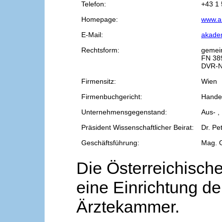
Telefon:
+43 1 
Homepage:
www.a
E-Mail:
akade
Rechtsform:
gemei
FN 38
DVR-N
Firmensitz:
Wien
Firmenbuchgericht:
Handel
Unternehmensgegenstand:
Aus- ,
Präsident Wissenschaftlicher Beirat:
Dr. Pe
Geschäftsführung:
Mag. 
Die Österreichische
eine Einrichtung de
Ärztekammer.