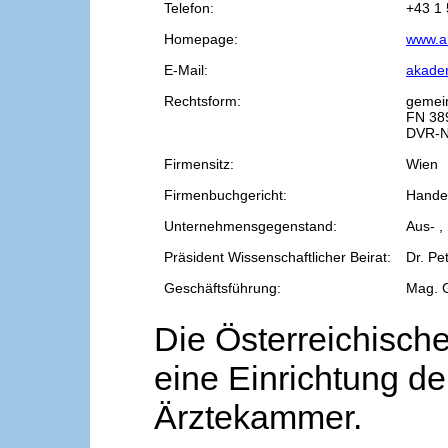
Telefon:
+43 1 
Homepage:
www.a
E-Mail:
akade
Rechtsform:
gemei
FN 38
DVR-N
Firmensitz:
Wien
Firmenbuchgericht:
Handel
Unternehmensgegenstand:
Aus- ,
Präsident Wissenschaftlicher Beirat:
Dr. Pe
Geschäftsführung:
Mag. 
Die Österreichische
eine Einrichtung de
Ärztekammer.