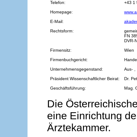
Telefon:
+43 1 
Homepage:
www.a
E-Mail:
akade
Rechtsform:
gemei
FN 38
DVR-N
Firmensitz:
Wien
Firmenbuchgericht:
Handel
Unternehmensgegenstand:
Aus- ,
Präsident Wissenschaftlicher Beirat:
Dr. Pe
Geschäftsführung:
Mag. 
Die Österreichische
eine Einrichtung de
Ärztekammer.