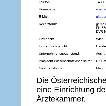
Telefon:
+43 1 
Homepage:
www.a
E-Mail:
akade
Rechtsform:
gemei
FN 38
DVR-N
Firmensitz:
Wien
Firmenbuchgericht:
Handel
Unternehmensgegenstand:
Aus- ,
Präsident Wissenschaftlicher Beirat:
Dr. Pe
Geschäftsführung:
Mag. 
Die Österreichische
eine Einrichtung de
Ärztekammer.