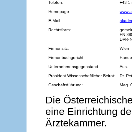
Telefon:
+43 1 
Homepage:
www.a
E-Mail:
akade
Rechtsform:
gemei
FN 38
DVR-N
Firmensitz:
Wien
Firmenbuchgericht:
Handel
Unternehmensgegenstand:
Aus- ,
Präsident Wissenschaftlicher Beirat:
Dr. Pe
Geschäftsführung:
Mag. 
Die Österreichische
eine Einrichtung de
Ärztekammer.