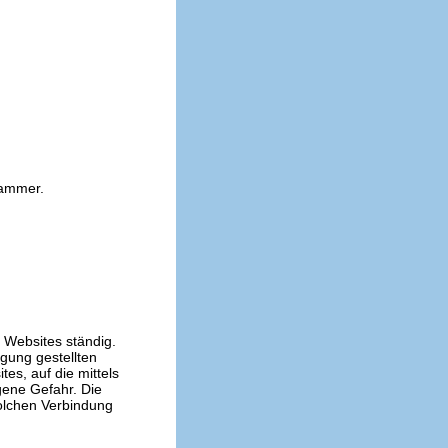
kammer.
n Websites ständig.
ügung gestellten
es, auf die mittels
gene Gefahr. Die
solchen Verbindung