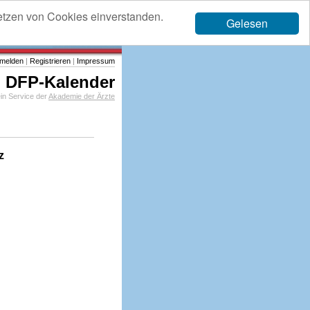
etzen von Cookies einverstanden.
Gelesen
melden
|
Registrieren
|
Impressum
DFP-Kalender
in Service der
Akademie der Ärzte
z