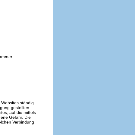
kammer.
n Websites ständig.
ügung gestellten
es, auf die mittels
gene Gefahr. Die
solchen Verbindung