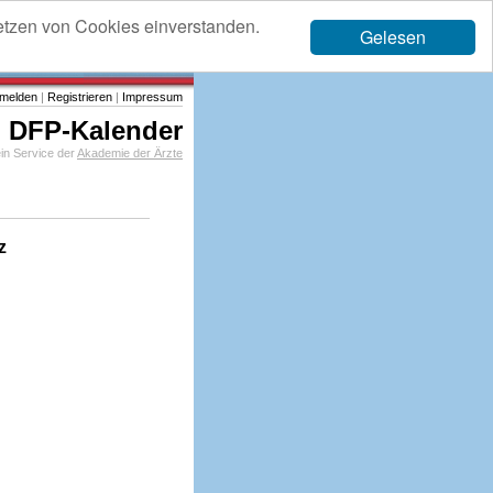
etzen von Cookies einverstanden.
Gelesen
melden
|
Registrieren
|
Impressum
DFP-Kalender
in Service der
Akademie der Ärzte
z