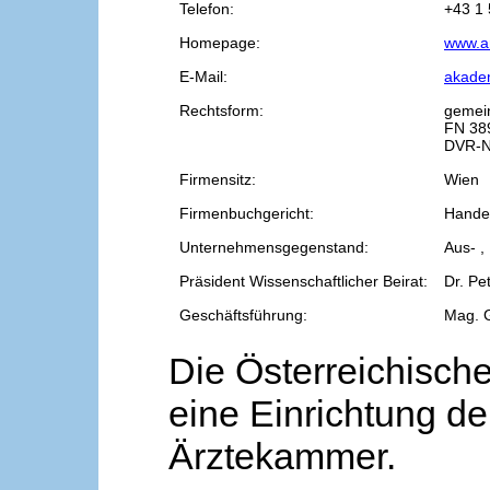
Telefon:
+43 1 
Homepage:
www.a
E-Mail:
akade
Rechtsform:
gemei
FN 38
DVR-N
Firmensitz:
Wien
Firmenbuchgericht:
Handel
Unternehmensgegenstand:
Aus- ,
Präsident Wissenschaftlicher Beirat:
Dr. Pe
Geschäftsführung:
Mag. 
Die Österreichische
eine Einrichtung de
Ärztekammer.