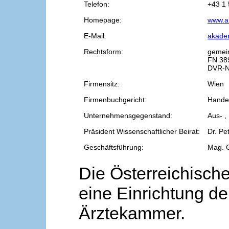
Telefon:
+43 1 
Homepage:
www.a
E-Mail:
akade
Rechtsform:
gemei
FN 38
DVR-N
Firmensitz:
Wien
Firmenbuchgericht:
Handel
Unternehmensgegenstand:
Aus- ,
Präsident Wissenschaftlicher Beirat:
Dr. Pe
Geschäftsführung:
Mag. 
Die Österreichische
eine Einrichtung de
Ärztekammer.