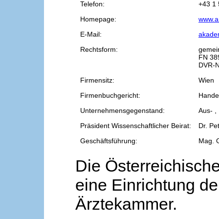
Telefon:
+43 1 
Homepage:
www.a
E-Mail:
akade
Rechtsform:
gemei
FN 38
DVR-N
Firmensitz:
Wien
Firmenbuchgericht:
Handel
Unternehmensgegenstand:
Aus- ,
Präsident Wissenschaftlicher Beirat:
Dr. Pe
Geschäftsführung:
Mag. 
Die Österreichische
eine Einrichtung de
Ärztekammer.