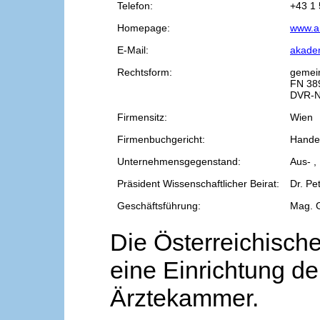
Telefon:
+43 1 
Homepage:
www.a
E-Mail:
akade
Rechtsform:
gemei
FN 38
DVR-N
Firmensitz:
Wien
Firmenbuchgericht:
Handel
Unternehmensgegenstand:
Aus- ,
Präsident Wissenschaftlicher Beirat:
Dr. Pe
Geschäftsführung:
Mag. 
Die Österreichische
eine Einrichtung de
Ärztekammer.