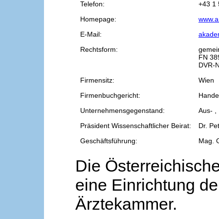
Telefon:
+43 1 
Homepage:
www.a
E-Mail:
akade
Rechtsform:
gemei
FN 38
DVR-N
Firmensitz:
Wien
Firmenbuchgericht:
Handel
Unternehmensgegenstand:
Aus- ,
Präsident Wissenschaftlicher Beirat:
Dr. Pe
Geschäftsführung:
Mag. 
Die Österreichische
eine Einrichtung de
Ärztekammer.