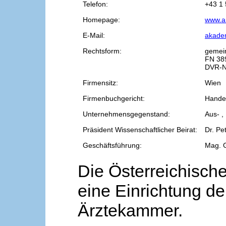
Telefon:
+43 1 
Homepage:
www.a
E-Mail:
akade
Rechtsform:
gemei
FN 38
DVR-N
Firmensitz:
Wien
Firmenbuchgericht:
Handel
Unternehmensgegenstand:
Aus- ,
Präsident Wissenschaftlicher Beirat:
Dr. Pe
Geschäftsführung:
Mag. 
Die Österreichische
eine Einrichtung de
Ärztekammer.